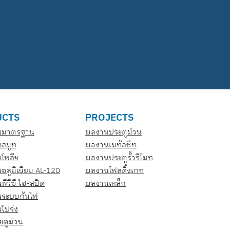
UCTS
PROJECTS
วนมาตรฐาน
ผลงานประตูม้วน
นสมูท
ผลงานเมทัลชีท
นโพลีฯ
ผลงานประตูรั้วรีโมท
นอลูมิเนียม AL-120
ผลงานโฟลดิ้งเกท
พีวีซี ไฮ-สปีด
ผลงานเหล็ก
นระบบกันไฟ
นโปร่ง
ะตูม้วน