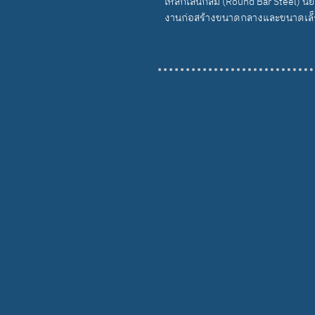
เหล็กเส้นกลม (Round Bar Steel) น
งานก่อสร้างขนาดกลางและขนาดเล็ก เ