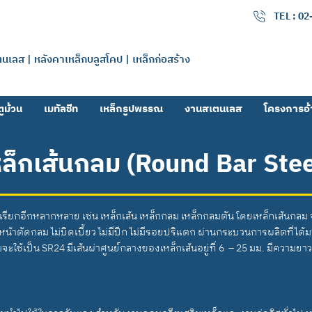
เมทัลลิค จำกัด
TEL : 0
แตนเลส | หลังคาเหล็กบลูสโคป | เหล็กก่อสร้าง
ูม้วน
เมทัลชีท
เหล็กรูปพรรณ
งานสเตนเลส
โครงการอ้
หล็กเส้นกลม (Round Bar Stee
ีชื่อเรียกอีกหลากหลาย เช่น เหล็กเส้น เหล็กกลม เหล็กกลมตัน โดยเหล็กเส้นกลม
ง หน้าตัดกลม ไม่บิดเบี้ยว ไม่มีปีก ไม่มีรอยปริแตก ผ่านกระบวนการผลิตท
ใช้เป็น SR24 มีเส้นผ่าศูนย์กลางของเหล็กเส้นอยู่ที่ 6 – 25 มม. มีความ