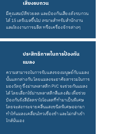
เสียงรบกวน
มีคุณสมบัติช่วยลด และป้องกันเสียงดังรบกวน
ได้ 15 เดซิเบลขึ้นไป เหมาะสำหรับสำนักงาน
และโรงงานการผลิต หรือเครื่องจักรต่างๆ
ประสิทธิภาพในการป้องกัน
แมลง
ความสามารถในการรับแสงของมนุษย์กับแมลง
นั้นแตกต่างกัน โดยแมลงจะอาศัยตารวมในการ
มองวัตถุ ซึ่งม่านพลาสติก PVC จะช่วยกันแมลง
ได้ โดยเลือกใช้ม่านพลาสติกสีแดงส้ม เพื่อช่วย
ป้องกันรังสีอัลตราไวโอเลตที่ทำมาเป็นพิเศษ
โดยจะส่งกระจายคลื่นแสงชนิดพิเศษออกมา
ทำให้แมลงเคลื่อนไหวเชื่องช้า และไม่กล้าเข้า
ใกล้นั่นเอง