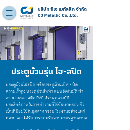
บริษัท ซีเจ เมทัลลิค จำกัด
CJ Metallic Co.,Ltd.
ประตูม้วนรุ่น ไฮ-สปีด
ประตูม้วนไฮสปีด หรือประตูม้วนเปิด - ปิด
ความเร็วสูง ประตูม้วนไฟฟ้า แบบอัตโนมัติ ทำ
จากม่านพลาสติก PVC ด้วยคุณสมบัติ
ประสิทธิภาพในการทำงานที่ไร้ข้อบกพร่อง จึง
เป็นที่นิยมใช้ในอุตสาหกรรม โรงงานอย่างแพร่
หลาย และได้รับการยอมรับจากมาตรฐานสากล