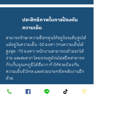
ประสิทธิภาพในการป้องกัน
ความเย็น
สามารถรักษาความยืดหยุ่นให้อยู่ในระดับสูงได้
แม้อยู่ในความเย็น -50 องศา (ทนความเย็นได้
สูงสุด -70 องศา) พนักงานสามารถเข้าออกได้
ง่าย และสะดวก โดยประตูม้วนไฮสปีดสามารถ
กักเก็บอุณหภูมิได้ดีมาก ทำให้ช่วยป้องกัน
ความเย็นรั่วไหล และช่วยประหยัดพลังงานอีก
ด้วย
ประตูม้วนไฮสปีดเหมาะสำหรับ
คลังสินค้าและการจัดการวัสดุอุปกรณ์
อุตสาหกรรมแปรรูปพลาสติกเรซิ่น และการ
พิมพ์