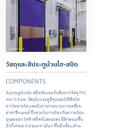
วัสดุและสีประตูม้วนไฮ-สปีด
COMPONENTS
ใบประตูม้วนไฮ-สปีดชัตเตอร์ผลิตจากวัสดุ PVC
หนา 0.8 มม. วัสดุใบประตูมีคุณสมบัติติดไฟ
ยากไม่ลามไฟ และยังผ่านกระบวนการเคลือบ
สารทรีทเมนต์ ซึ่งช่วยในการป้องกันความร้อน
ฝุ่นละออง ไฟฟ้าสถิตย์และแมลง มีลักษณะพื้น
ผิวทั้งหมด 4 ประเภท ได้แก่ พื้นผืวเรียบด้าน