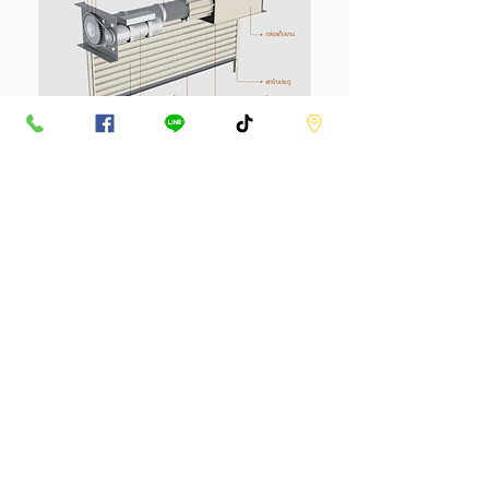
ประตูม้วน
ระบบมอเตอร์
ประตูเหล็กม้วนระบบมอเตอร์ ควบคุมการทำงาน
ด้วยมอเตอร์ไฟฟ้า โดยบริษัทฯ จะมีสวิตช์ไฟสำหรับ
เป็นปุ่ม เปิด – ปิด ติดผนังเพื่อความสะดวกแก่การ
ใช้งาน นอกจากนี้ยังรองรับรีโมทคอนโทรล ซึ่ง
สามารถใช้ได้ในระยะห่างถึง 40 เมตร หากกรณี
ไฟฟ้าขัดข้องสามารถใช้โซ่ซึ่งอยู่ในตัวมอเตอร์เปิด
ฉุกเฉินได้ และเวลาปิดเพียงแค่ดึงเบรกประตูม้วนก็
จะปิดลง อีกทั้งยังสามารถติดเซ็นเซอร์เพื่อช่วยเพิ่ม
ความปลอดภัย หากมีคน หรือสิ่งของ กีดขวาง
ประตูม้วนจะหยุดการทำงานประตูม้วนระบบ
มอเตอร์ เหมาะสำหรับประตูเหล็กม้วนแบบบาน