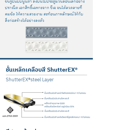
ขึ้นรูปแบบนูนต่ำ ลงบนใบประตูม้วนลอนเล็กอย่าง
ปราณีต เอกสิทธิ์เฉพาะจาก ซีเจ จนได้ลวดลายที่
คมชัด ให้ความสวยงาม สะท้อนภาพลักษณ์ให้กับ
สิ่งก่อสร้างได้อย่างลงตัว
ชั้นเหล็กเคลือบสี
ShutterEX®
ShutterEX®steel Layer