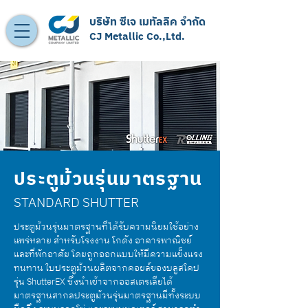
บริษัท ซีเจ เมทัลลิค จำกัด
CJ Metallic Co.,Ltd.
ประตูม้วนรุ่นมาตรฐาน
STANDARD SHUTTER
ประตูม้วนรุ่นมาตรฐานที่ได้รับความนิยมใช้อย่าง
แพร่หลาย สำหรับโรงงาน โกดัง อาคารพาณิชย์
และที่พักอาศัย โดยถูกออกแบบให้มีความแข็งแรง
ทนทาน ใบประตูม้วนผลิตจากคอยล์ของบลูสโคป
รุ่น ShutterEX ซึ่งนำเข้าจากออสเตรเลียได้
มาตรฐานสากลประตูม้วนรุ่นมาตรฐานมีทั้งระบบ