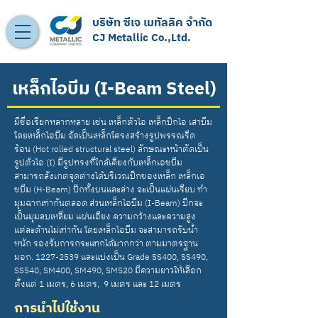
บริษัท ซีเจ เมทัลลิค จำกัด
CJ Metallic Co.,Ltd.
เหล็กไอบีม (I-Beam Steel)
มีชื่อเรียกหลากหลาย เช่น เหล็กตัวไอ เหล็กปีกไอ เสาบีม
โดยเหล็กไอบีม จัดเป็นเหล็กโครงสร้างรูปพรรณรีด
ร้อน (Hot rolled structural steel) ลักษณะหน้าตัดเป็น
รูปตัวไอ (I) มีรูปทรงที่ใกล้เคียงกับเหล็กเอชบีม
สามารถสังเกตจุดต่างได้บริเวณปีกของเหล็ก
เหล็กเอ
ชบีม (H-Beam)
ปีกทั้งบนและล่าง จะเป็นแผ่นเรียบ ทำ
มุมฉากเท่ากันตลอด ส่วนเหล็กไอบีม (I-Beam) ปีกจะ
เป็นมุมลบเหลี่ยม แผ่นเอียง ความกว้างและความสูง
แต่ละด้านไม่เท่ากัน โดยเหล็กไอบีม จะสามารถรับน้ำ
หนัก รองรับการกระแทกได้มากกว่า ตามมาตรฐาน
มอก.
1227-2539
และแบ่งเป็น Grade SS400, SS490,
SS540, SM400, SM490, SM520 มีความยาวให้เลือก
ตั้งแต่ 1 เมตร, 6 เมตร, 9 เมตร และ 12 เมตร
การนำไปใช้งาน