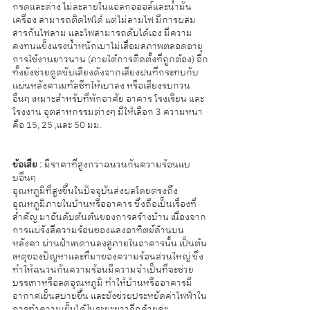
กรดและด่าง ไม่ละลายในแอลกอออล์และน้ำมัน
เครื่อง สามารถติดไฟได้ แต่ไม่ลามไฟ มีการผสม
สารกันไฟลาม และไฟสามารถดับได้เอง มีความ
คงทนแข็งแรงน้ำหนักเบาไม่เสื่อมสภาพตลอดอายุ
การใช้งานยาวนาน (ภายใต้การติดตั้งที่ถูกต้อง) อีก
ทั้งยังช่วยดูดซับเสียงดังจากเสียงฝนที่กระทบกับ
เเผ่นหลังคาเมทัลชีทให้เบาลง หรือเสียงรบกวน
อื่นๆ เหมาะสำหรับที่พักอาศัย อาคาร โรงเรียน และ
โรงงาน อุตสาหกรรมต่างๆ มีให้เลือก 3 ความหนา 
คือ 15, 25 ,และ 50 มม.
ข้อเสีย :
 มีราคาที่สูงกว่าฉนวนกันความร้อนแบ
บอื่นๆ 
อุณหภูมิที่สูงขึ้นในปัจจุบันส่งผลโดยตรงถึง
อุณหภูมิภายในบ้านหรืออาคาร ซึ่งถือเป็นเรื่องที่
สำคัญ มาอันดับต้นต้นของการสร้างบ้าน เนื่องจาก
การแผ่รังสีความร้อนของแสงอาทิตย์ด้านบน
หลังคา ผ่านฝ้าเพดานลงสู่ภายในอาคารนั้น เป็นต้น
เหตุของปัญหาและที่มาของความร้อนส่วนใหญ่ ซึ่ง
ทำให้ฉนวนกันความร้อนมีความจำเป็นที่จะช่วย
บรรเทาหรือลดอุณหภูมิ ทำให้บ้านหรืออาคารมี
อากาศเย็นสบายขึ้น และยังช่วยประหยัดค่าไฟฟ้าใน
การทำความเย็นได้ในระยะยาวอีกด้วยค่ะ 