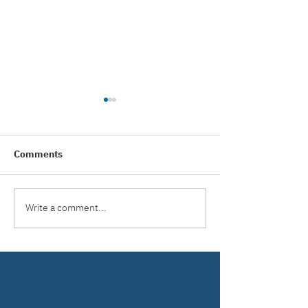
Comments
Write a comment...
เหล็กสร้างบ้านมีกี่ประเภท?
เจาะรหัสลับบนเนื้อ
คู่มือเลือกเหล็กให้บ้านแข็ง
อ่านค่าสัญลักษณ์ใ
แรงและปลอดภัย
หมดปัญหาโดนย้