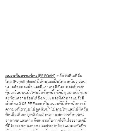
ฉนวนกันความร้อน (PE​ FOAM)
  หรือ โพลีเอทิลีน
โฟม (Polyethylene) มีลักษณะเป็นโฟม เหนียว​ อ่อน
นุ่ม คล้ายฟองน้ำ และมีแผ่นอลูมิเนียมฟอยล์บางๆ​ 
หุ้มเคลือบบนผิวโฟมอีกชั้นหนึ่ง ซึ่งมีคุณสมบัติช่วย
สะท้อนความร้อนได้ถึง 95% และมีค่าการแผ่รังสี
ต่ำเพียง 0.05 ​PE Foam เป็นฉนวนที่มีน้ำหนักเบา มี
ความเหนียวนุ่ม ไม่ดูดซับน้ำ ไม่ลามไฟ และไม่มีควัน
พิษเมื่อเกิดเหตุเพลิงไหม้ ทนทานต่อการกัดกร่อน
จากกรดและด่าง จึงเหมาะกับการใช้ในโรงงานเคมี
ที่มีไอระเหยของกรด และช่วยปกป้องแผ่นเมทัลชีท