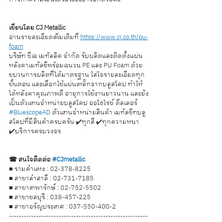
เขียนโดย CJ Metallic 
อ่านรายละเอียดเพิ่มเติมที่ 
https://www.cj.co.th/pu-
foam
บริษัท ซีเจ เมทัลลิค จำกัด รับผลิตและติดตั้งแผ่น
หลังคาเมทัลชีพร้อมฉนวน PE และ PU Foam ด้วย
ขบวนการผลิตที่ได้มาตรฐาน ใส่ใจรายละเอียดทุก
ขั้นตอน และเลือกใช้แผ่นเหล็กจากบลูสโคป ทำให้
ได้หลังคาคุณภาพดี อายุการใช้งานยาวนาน และยัง
เป็นตัวแทนจำหน่ายบลูสโคป ออโธไรซ์ ดีลเลอร์ 
#BluescopeAD
 ตัวแทนจำหน่ายสินค้า เมทัลชีทบลู
สโคปที่มีสินค้าครบครัน ✔️ทุกสี ✔️ทุกความหนา 
✔️บริการครบวงจร
☎ สนใจติดต่อ 
#CJmetallic
■ รามคำแหง : 02-378-8225
■ สาขาลำสาลี : 02-731-7185
■ สาขาเทพารักษ์ : 02-752-5502
■ สาขาชลบุรี : 038-457-225
■ สาขาอรัญประเทศ : 037-550-400-2
--------------------------------------------------------