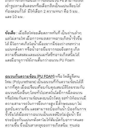
เกิดการกัดกร่อนได้ การติดฉนวน PE สามารถติด
เข้ารูปตามสันลอนหรือเลือกติดเป็นแผ่นเรียบใต้
ท้องลอนก็ได้  มีให้เลือก 2 ความหนา คือ 5 มม. 
และ 10 มม.
ข้อเสีย :
 เมื่อติดไฟจะเสียสภาพทันที เป็นถ่านดำๆ 
แต่ไม่ลามไฟ เมื่อกาวหมดสภาพอาจเกิดน้ำรั่วซึม
ได้ มีโอกาศเกิดไอน้ำเนื่องจากมีช่องว่างระหว่าง
แผ่นหลังคา หรือน้ำอาจซึมจากรอยยิงสกรู เกิด
ความชื้นสะสมและแผ่นเมทัลชีทอาจเกิดสนิมได้ 
และมีอายุการใช้งานสั้นกว่าฉนวน PU Foam
ฉนวนกันความร้อน​ (PU FOAM​)
 หรือ​ โพลียูรีเทน
โฟม​ (Polyurethane) เป็นฉนวนที่กันความร้อนได้ดี
มากที่สุด​ เมื่อเปรียบเทียบกับคุณสมบัติโดยรวมกับ
ฉนวนชนิดอื่นๆ โดยทั่วไปเทคโนโลยีการฉีดฉนวน
หรือโฟมกันความร้อนลงบนผิววัสดุ จะทำให้ฉนวนมี
ความสามารถในการยึดเกาะสูง มีลักษณะเบา ไม่
ดูดซับความชื้น และสามารถป้องกันน้ำ ป้องกันการ
รั่วซึมได้เนื่องจากฉนวนเป็นเซลล์ปิดไม่อุ้มน้ำ จึง
ช่วยป้องกันแผ่นหลังคาไม่ให้สัมผัสกับอากาศและ
ความชื้น ซึ่งเป็นสาเหตุของการเกิดสนิม  ทนต่อ