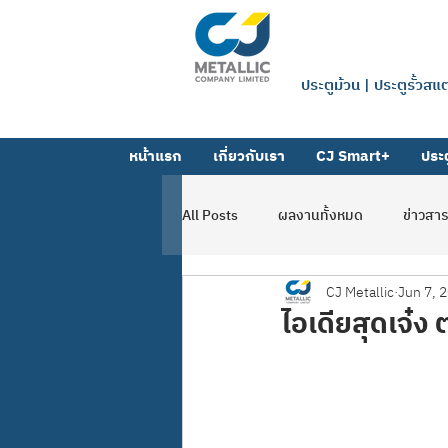
บริษัท ซีเจ 
ประตูม้วน | ประตูรั้วส
หน้าแรก
เกี่ยวกับเรา
CJ Smart+
ประต
All Posts
ผลงานทั้งหมด
ข่าวสา
CJ Metallic
Jun 7, 
ผลงานตาข่าย-ตะแกรง
ผลงานโฟ
ไอเดียสุดเจ๋ง