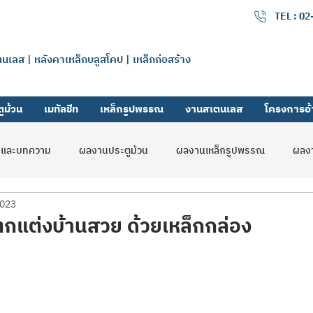
เมทัลลิค จำกัด
TEL : 0
แตนเลส | หลังคาเหล็กบลูสโคป | เหล็กก่อสร้าง
ูม้วน
เมทัลชีท
เหล็กรูปพรรณ
งานสเตนเลส
โครงการอ้
รและบทความ
ผลงานประตูม้วน
ผลงานเหล็กรูปพรรณ
ผลงา
2023
ลดิ้งเกท
รับสมัครงาน
ผลงานสมูทชัตเตอร์
 ตกแต่งบ้านสวย ด้วยเหล็กกล่อง