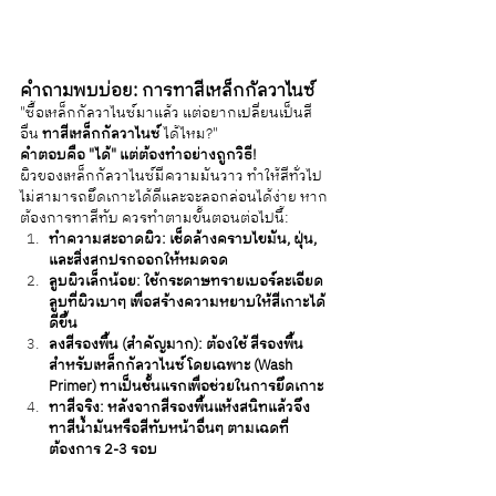
คำถามพบบ่อย: การทาสีเหล็กกัลวาไนซ์
"ซื้อเหล็กกัลวาไนซ์มาแล้ว แต่อยากเปลี่ยนเป็นสี
อื่น
 ทาสีเหล็กกัลวาไนซ์
 ได้ไหม?"
คำตอบคือ "ได้" แต่ต้องทำอย่างถูกวิธี!
ผิวของเหล็กกัลวาไนซ์มีความมันวาว ทำให้สีทั่วไป
ไม่สามารถยึดเกาะได้ดีและจะลอกล่อนได้ง่าย หาก
ต้องการทาสีทับ ควรทำตามขั้นตอนต่อไปนี้:
ทำความสะอาดผิว: เช็ดล้างคราบไขมัน, ฝุ่น, 
และสิ่งสกปรกออกให้หมดจด
ลูบผิวเล็กน้อย: ใช้กระดาษทรายเบอร์ละเอียด
ลูบที่ผิวเบาๆ เพื่อสร้างความหยาบให้สีเกาะได้
ดีขึ้น
ลงสีรองพื้น (สำคัญมาก): ต้องใช้ สีรองพื้น
สำหรับเหล็กกัลวาไนซ์โดยเฉพาะ (Wash 
Primer) ทาเป็นชั้นแรกเพื่อช่วยในการยึดเกาะ
ทาสีจริง: หลังจากสีรองพื้นแห้งสนิทแล้วจึง
ทาสีน้ำมันหรือสีทับหน้าอื่นๆ ตามเฉดที่
ต้องการ 2-3 รอบ