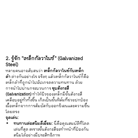
2. รู้จัก "เหล็กกัลวาไนซ์" (Galvanized 
Steel)
หลายคนอาจสับสนว่า 
เหล็กกัลวาไนซ์กับเหล็ก
ดำ
 ต่างกันอย่างไร จริงๆ แล้วเหล็กกัลวาไนซ์ก็คือ
เหล็กดำที่ถูกนำไปอัปเกรดความทนทาน ด้วย
การนำไปผ่านกระบวนการ 
ชุบสังกะสี 
(Galvanization)
 ทำให้ผิวของเหล็กมีชั้นสังกะสี
เคลือบอยู่ทั่วทั้งชิ้น เกิดเป็นชั้นฟิล์มที่ช่วยปกป้อง
เนื้อเหล็กจากการสัมผัสกับออกซิเจนและความชื้น
โดยตรง
จุดเด่น:
ทนทานต่อสนิมดีเยี่ยม:
 นี่คือคุณสมบัติที่โดด
เด่นที่สุด เพราะชั้นสังกะสีจะทำหน้าที่ป้องกัน
สนิมได้อย่างมีประสิทธิภาพ