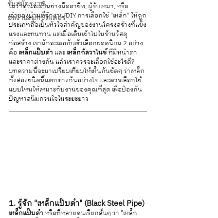
รับสมัครงาน
ไม่ว่าคุณจะเป็นช่างมืออาชีพ, ผู้รับเหมา, หรือ
เจ้าของบ้านที่รักงาน DIY การเลือกใช้ "เหล็ก" ให้ถูก
ผลงานสมูทชัตเตอร์
ประเภทถือเป็นหัวใจสำคัญของงานโครงสร้างที่แข็ง
แรงและทนทาน แต่เมื่อเดินเข้าไปในร้านวัสดุ
ก่อสร้าง เรามักจะเจอกับตัวเลือกยอดนิยม 2 อย่าง
คือ 
เหล็กแป๊บดำ
 และ 
เหล็กกัลวาไนซ์
 ที่มีหน้าตา
และราคาต่างกัน แล้วเราควรจะเลือกใช้อะไรดี?
บทความนี้จะมาเปรียบเทียบให้เห็นกันชัดๆ ว่าเหล็ก
ทั้งสองชนิดนี้แตกต่างกันอย่างไร และควรเลือกใช้
แบบไหนให้เหมาะกับงานของคุณที่สุด เพื่อป้องกัน
ปัญหาสนิมกวนใจในระยะยาว
1. รู้จัก "เหล็กแป๊บดำ" (Black Steel Pipe)
เหล็กแป๊บดำ
 หรือที่หลายคนเรียกสั้นๆ ว่า "เหล็ก