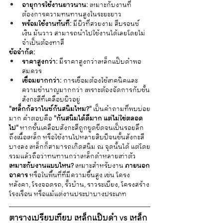
อายุการใช้งานยาวนาน:
 เหมาะกับงานที่
ต้องการความทนทานสูงในระยะยาว
พร้อมใช้งานทันที:
 มีผิวที่สวยงาม สีบรอนซ์
เงิน มันวาว สามารถนำไปใช้งานได้เลยโดยไม่
จำเป็นต้องทาสี
ข้อจำกัด:
ราคาสูงกว่า:
 มีราคาสูงกว่าเหล็กแป๊บดำพอ
สมควร
เชื่อมยากกว่า:
 การเชื่อมต้องใช้เทคนิคและ
ความชำนาญมากกว่า เพราะต้องจัดการกับชั้น
สังกะสีที่เคลือบผิวอยู่
"เหล็กกัลวาไนซ์กันสนิมไหม?"
 เป็นคำถามที่พบบ่อย
มาก คำตอบคือ 
"กันสนิมได้ดีมาก แต่ไม่ใช่ตลอด
ไป"
 หากชั้นเคลือบสังกะสีถูกขูดขีดจนเป็นรอยลึก
ถึงเนื้อเหล็ก หรือใช้งานไปหลายสิบปีจนชั้นสังกะสี
บางลง เหล็กก็สามารถเกิดสนิม ณ จุดนั้นได้ แต่โดย
รวมแล้วถือว่าทนทานกว่าเหล็กดำหลายเท่าตัว
เหมาะกับงานแบบไหน?
 เหมาะสำหรับงาน 
ภายนอก
อาคาร
 หรือในพื้นที่ที่มีความชื้นสูง เช่น โครง
หลังคา, โรงจอดรถ, รั้วบ้าน, ราวระเบียง, โครงสร้าง
โรงเรือน หรือแม้แต่งานประปาบางประเภท
ตารางเปรียบเทียบ เหล็กแป๊บดำ vs เหล็ก