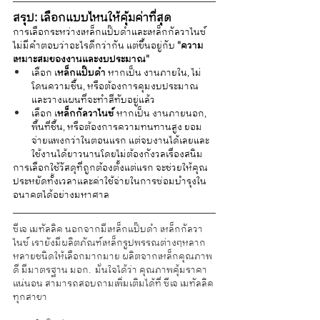
สรุป: เลือกแบบไหนให้คุ้มค่าที่สุด
การเลือกระหว่างเหล็กแป๊บดำและเหล็กกัลวาไนซ์
ไม่มีคำตอบว่าอะไรดีกว่ากัน แต่ขึ้นอยู่กับ 
"ความ
เหมาะสมของงานและงบประมาณ"
เลือก เ
หล็กแป๊บดำ
 หากเป็น งานภายใน, ไม่
โดนความชื้น, หรือต้องการคุมงบประมาณ 
และวางแผนที่จะทำสีทับอยู่แล้ว
เลือก เ
หล็กกัลวาไนซ์ 
หากเป็น งานภายนอก, 
พื้นที่ชื้น, หรือต้องการความทนทานสูง ยอม
จ่ายแพงกว่าในตอนแรก แต่จบงานได้เลยและ
ใช้งานได้ยาวนานโดยไม่ต้องกังวลเรื่องสนิม
การเลือกใช้วัสดุที่ถูกต้องตั้งแต่แรก จะช่วยให้คุณ
ประหยัดทั้งเวลาและค่าใช้จ่ายในการซ่อมบำรุงใน
อนาคตได้อย่างมหาศาล
ซีเจ เมทัลลิค นอกจากมีเหล็กแป๊บดำ เหล็กกัลวา
ไนซ์ เรายังมีผลิตภัณฑ์เหล็กรูปพรรณต่างๆหลาก
หลายชนิดให้เลือกมากมาย ผลิตจากเหล็กคุณภาพ
ดี มีมาตรฐาน มอก.  มั่นใจได้ว่า คุณภาพคุ้มราคา
แน่นอน สามารถสอบถามเพิ่มเติมได้ที่ ซีเจ เมทัลลิค
ทุกสาขา