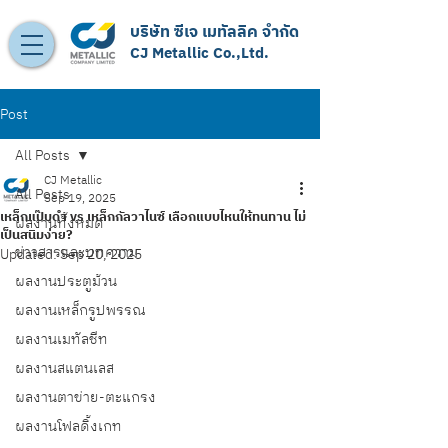
บริษัท ซีเจ เมทัลลิค จำกัด
CJ Metallic Co.,Ltd.
Post
All Posts
CJ Metallic
All Posts
Sep 19, 2025
เหล็กแป๊บดำ vs เหล็กกัลวาไนซ์ เลือกแบบไหนให้ทนทาน ไม่
ผลงานทั้งหมด
เป็นสนิมง่าย?
ข่าวสารและบทความ
Updated:
Sep 20, 2025
ผลงานประตูม้วน
ผลงานเหล็กรูปพรรณ
ผลงานเมทัลชีท
ผลงานสแตนเลส
ผลงานตาข่าย-ตะแกรง
ผลงานโฟลดิ้งเกท