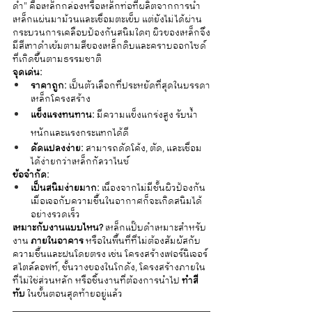
ดำ" คือเหล็กกล่องหรือเหล็กท่อที่ผลิตจากการนำ
เหล็กแผ่นมาม้วนและเชื่อมตะเข็บ แต่ยังไม่ได้ผ่าน
กระบวนการเคลือบป้องกันสนิมใดๆ ผิวของเหล็กจึง
มีสีเทาดำเข้มตามสีของเหล็กดิบและคราบออกไซด์
ที่เกิดขึ้นตามธรรมชาติ
จุดเด่น:
ราคาถูก:
 เป็นตัวเลือกที่ประหยัดที่สุดในบรรดา
เหล็กโครงสร้าง
แข็งแรงทนทาน:
 มีความแข็งแกร่งสูง รับน้ำ
หนักและแรงกระแทกได้ดี
ดัดแปลงง่าย:
 สามารถดัดโค้ง, ตัด, และเชื่อม
ได้ง่ายกว่าเหล็กกัลวาไนซ์
ข้อจำกัด:
เป็นสนิมง่ายมาก:
 เนื่องจากไม่มีชั้นผิวป้องกัน 
เมื่อเจอกับความชื้นในอากาศก็จะเกิดสนิมได้
อย่างรวดเร็ว
เหมาะกับงานแบบไหน?
 เหล็กแป๊บดำเหมาะสำหรับ
งาน 
ภายในอาคาร
 หรือในพื้นที่ที่ไม่ต้องสัมผัสกับ
ความชื้นและฝนโดยตรง เช่น โครงสร้างเฟอร์นิเจอร์
สไตล์ลอฟท์, ชั้นวางของในโกดัง, โครงสร้างภายใน
ที่ไม่ใช่ส่วนหลัก หรือชิ้นงานที่ต้องการนำไป 
ทำสี
ทับ
 ในขั้นตอนสุดท้ายอยู่แล้ว