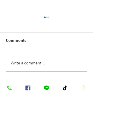
Comments
Write a comment...
เหล็กสร้างบ้านมีกี่ประเภท?
เจาะรหัสลับบนเนื้อ
คู่มือเลือกเหล็กให้บ้านแข็ง
อ่านค่าสัญลักษณ์ใ
แรงและปลอดภัย
หมดปัญหาโดนย้