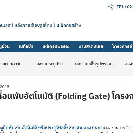
เมทัลลิค จำกัด
TEL : 0
แตนเลส | หลังคาเหล็กบลูสโคป | เหล็กก่อสร้าง
ูม้วน
เมทัลชีท
เหล็กรูปพรรณ
งานสเตนเลส
โครงการอ้
รและบทความ
ผลงานประตูม้วน
ผลงานเหล็กรูปพรรณ
ผลงา
 2018
ลดิ้งเกท
รับสมัครงาน
ผลงานสมูทชัตเตอร์
ื่อนพับอัตโนมัติ (Folding Gate) โคร
ระตูยืดพับเก็บอัตโนมัติ หรือประตูโฟลดิ้งเกท สวยงาม ทนทาน
 ผลงานการติด