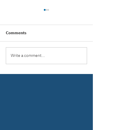
Comments
Write a comment...
ผลงานติดตั้ง หลังคาเมทัล
ผลงานติดตั้ง ประ
ชีท ลอน CJM 700K ระบบ
ชัตเตอร์ ใบเหล็กเ
คลิปล็อก (ซ่อนสกรู) สี
สโคป (สีน้ำเงิน 
Burnt Almond หน่วยงาน
ระบบมอเตอร์ บาง
สาธุประดิษฐ์
จ.นนทบุรี