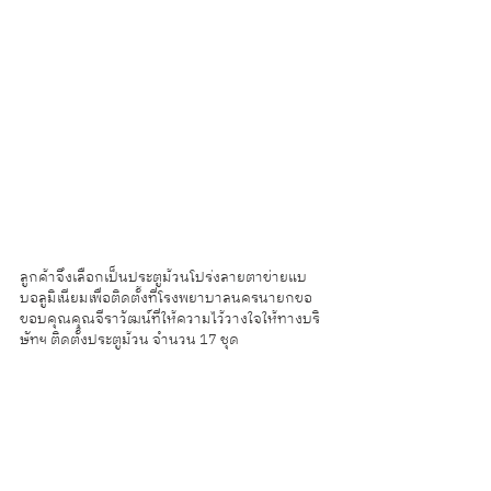
ลูกค้าจึงเลือกเป็นประตูม้วนโปร่งลายตาข่ายแบ
บอลูมิเนียมเพื่อติดตั้งที่โรงพยาบาลนครนายกขอ
ขอบคุณคุณจีราวัฒน์ที่ให้ความไว้วางใจให้ทางบริ
ษัทฯ ติดตั้งประตูม้วน จำนวน 17 ชุด  