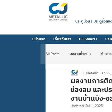
บริษัท ซีเจ 
ประตูม้วน | ประตูรั้วส
หน้าแรก
เกี่ยวกับเรา
CJ Smart+
ประต
All Posts
ผลงานทั้งหมด
ข่าวสา
CJ Metallic
Feb 22,
ผลงานตาข่าย-ตะแกรง
ผลงานโฟ
ผลงานการติดตั
ช่องลม และประ
งานบ้านบึง-ชล
Updated:
Jul 1, 2025