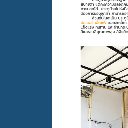
สบายตา แต่คงความปลอดภัยด
ภายนอกได้  ประตูม้วนโปร่งม
ต้องการของลูกค้า สามารถอ่านรา
	ส่วนชั้นในจะเป็น ประ
ชัตเตอร์ เอ็กซ์®
 คอยล์เหล็กแ
แข็งแรง ทนทาน และผ่านกระบว
สีและอบสีคุณภาพสูง สึจึงยึด