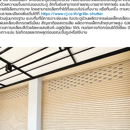
้วยความแข็งแกร่งของประตู อีกทั้งยังสามารถถ่ายเทระบายอากาศภายใน และรั
ีลายให้เลือกมากมาย โดยสามารถเลือกทำได้ทั้งแบบโปร่งทั้งบาน หรือทึบครึ่ง ตา
ยละเอียดเพิ่มเติ่มได้ที่ 
https://www.cj.co.th/grille-shutter
ตูม้วนรุ่นมาตรฐาน แบบทึบที่มีการเจาะช่องลม ใบประตูม้วนผลิตจากแผ่นเหล็กเคลือบ
ผ่นเคลือบสีเกรดพรีเมี่ยม สัญชาติออสเตรเลีย ผลิตจากเหล็กกล้าคุณภาพสูง G3
นการเคลือบสีด้วยโลหะผสมซิงค์-อลูมิเนียม 55% ทนต่อการกัดกร่อนได้ดีเยี่ยม
เกาะแน่น ไม่เกิดรอยแตกหลุดร่อนขณะขึ้นรูปหรือใช้งาน