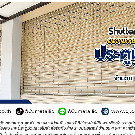
ำกัด ขอขอบคุณลูกค้า หน่วยงานบ้านบึง-ชลบุรี ที่ไว้วางใจให้ทีมงานติดตั้ง ประตู
ช่องลม และประตูม้วนลายโปร่งก่ออิฐทึบล่าง ระบบมอเตอร์ จำนวน 4 ชุด” จากซีเ