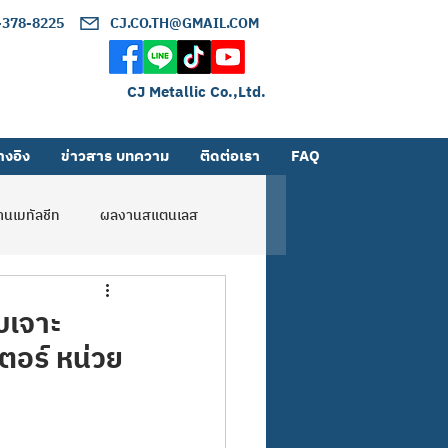
2-378-8225
CJ.CO.TH@GMAIL.COM
CJ Metallic Co.,Ltd.
างอิง
ข่าวสาร บทความ
ติดต่อเรา
FAQ
นเมทัลชีท
ผลงานสแตนเลส
บเจาะ
ตอร์ หน่วย