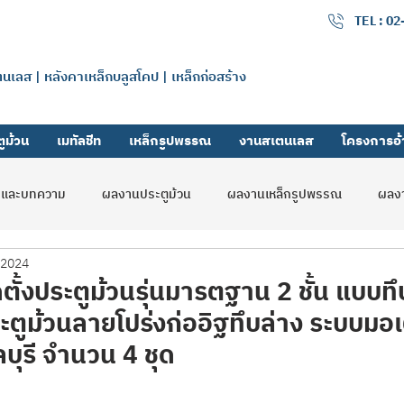
เมทัลลิค จำกัด
TEL : 0
แตนเลส | หลังคาเหล็กบลูสโคป | เหล็กก่อสร้าง
ูม้วน
เมทัลชีท
เหล็กรูปพรรณ
งานสเตนเลส
โครงการอ้
รและบทความ
ผลงานประตูม้วน
ผลงานเหล็กรูปพรรณ
ผลงา
 2024
ลดิ้งเกท
รับสมัครงาน
ผลงานสมูทชัตเตอร์
้งประตูม้วนรุ่นมารตฐาน 2 ชั้น แบบทึ
ตูม้วนลายโปร่งก่ออิฐทึบล่าง ระบบมอเ
บุรี จำนวน 4 ชุด