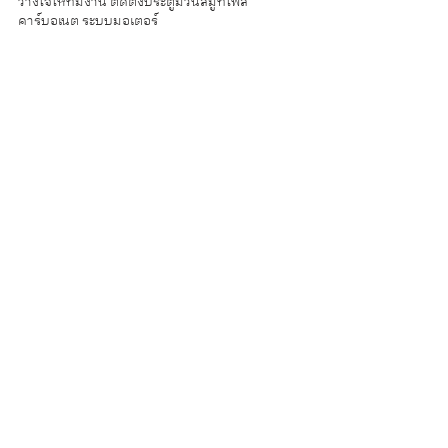
วางใจให้ทีมงาน ติดตั้งประตูม้วนสมูทโพลี
คาร์บอเนต ระบบมอเตอร์