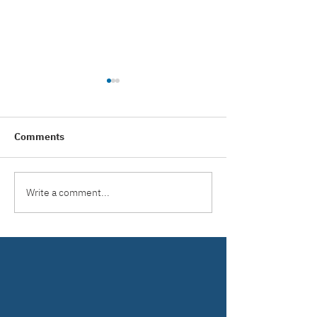
Comments
Write a comment...
ผลงานติดตั้ง หลังคาเมทัล
ผลงานติดตั้ง ประ
ชีท ลอน CJM 700K ระบบ
ชัตเตอร์ ใบเหล็กเ
คลิปล็อก (ซ่อนสกรู) สี
สโคป (สีน้ำเงิน 
Burnt Almond หน่วยงาน
ระบบมอเตอร์ บาง
สาธุประดิษฐ์
จ.นนทบุรี