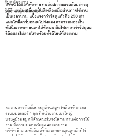
รับสมัครงาน
คงทน ไม่แตกหักง่าย ทนต่อสภาวะแวดล้อมต่างๆ
ได้ดี และไม่เปลี่ยนเป็นสีเหลืองเมื่อผ่านการใช้งาน
ผลงานสมูทชัตเตอร์
เป็นเวลานาน  แข็งแรงกว่าวัสดุแก้วถึง 250 เท่า 
แผ่นโพลีคาร์บอเนต โปร่งแสง สามารถมองเห็น
ทัศนียภาพภายนอกได้ชัดเจน ติดไฟยากกว่าวัสดุอค
ริลิคและไม่ลามไฟ 
พร้อมทั้งดีไซน์ที่สวยงาม  
ผลงานการติดตั้งประตูม้วนสมูท โพลีคาร์บอเนต 
ระบบมอเตอร์ 4 ชุด ที่หน่วยงานเขาใหญ่
ประตูม้วนสมูทมีลักษณะโปร่งใส ทนทานต่อการใช้
งาน มีความปลอดภัยสูง และสวยงาม 
บริษัท ซี เจ เมทัลลิค จำกัด ขอขอบคุณลูกค้าที่ไว้