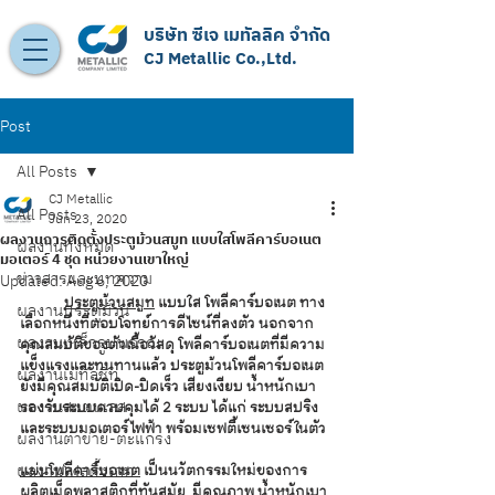
บริษัท ซีเจ เมทัลลิค จำกัด
CJ Metallic Co.,Ltd.
Post
All Posts
CJ Metallic
All Posts
Jun 23, 2020
ผลงานการติดตั้งประตูม้วนสมูท แบบใสโพลีคาร์บอเนต
ผลงานทั้งหมด
มอเตอร์ 4 ชุด หน่วยงานเขาใหญ่
ข่าวสารและบทความ
Updated:
Aug 6, 2020
ประตูม้วนสมูท
 แบบใส โพลีคาร์บอเนต ทาง
ผลงานประตูม้วน
เลือกหนึ่งที่ตอบโจทย์การดีไซน์ที่ลงตัว นอกจาก
ผลงานเหล็กรูปพรรณ
คุณสมบัติของตัวเนื้อวัสดุ โพลีคาร์บอเนตที่มีความ
แข็งแรงและทนทานแล้ว ประตูม้วนโพลีคาร์บอเนต 
ผลงานเมทัลชีท
ยังมีคุณสมบัติเปิด-ปิดเร็ว เสียงเงียบ น้ำหนักเบา 
ผลงานสแตนเลส
รองรับระบบควบคุมได้ 2 ระบบ ได้แก่ ระบบสปริง 
และระบบมอเตอร์ไฟฟ้า พร้อมเซฟตี้เซนเซอร์ในตัว
ผลงานตาข่าย-ตะแกรง
ผลงานโฟลดิ้งเกท
แผ่นโพลีคาร์บอเนต
 เป็นนวัตกรรมใหม่ของการ
ผลิตเม็ดพลาสติกที่ทันสมัย  มีคุณภาพ น้ำหนักเบา 