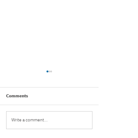
Comments
Write a comment...
ผลงานติดตั้ง หลังคาเมทัล
ผลงานติดตั้ง ประ
ชีท ลอน CJM 700K ระบบ
ชัตเตอร์ ใบเหล็กเ