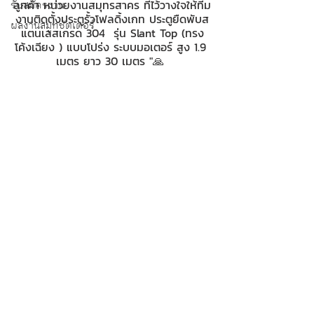
ลูกค้า หน่วยงานสมุทรสาคร ที่ไว้วางใจให้ทีม
รับสมัครงาน
งานติดตั้งประตูรั้วโฟลดิ้งเกท ประตูยืดพับส
ผลงานสมูทชัตเตอร์
แตนเลสเกรด 304  รุ่น Slant Top (ทรง
โค้งเฉียง ) แบบโปร่ง ระบบมอเตอร์ สูง 1.9 
เมตร ยาว 30 เมตร "🙏 