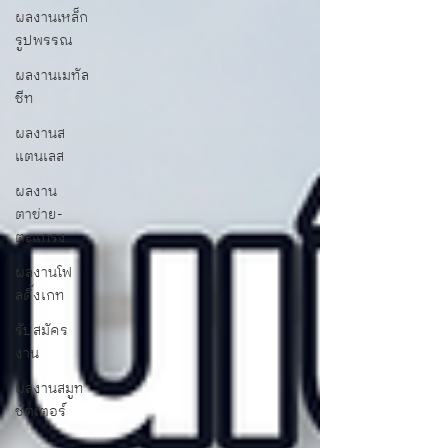
ผลงานเหล็ก
รูปพรรณ
ผลงานเมทัล
ชีท
ผลงานส
แตนเลส
ผลงาน
ตาข่าย-
ตะแกรง
ผลงานโฟ
ลดิ้งเกท
รับสมัคร
งาน
ผลงานสมูท
ชัตเตอร์