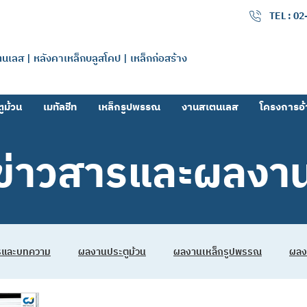
เมทัลลิค จำกัด
TEL : 0
แตนเลส | หลังคาเหล็กบลูสโคป | เหล็กก่อสร้าง
ูม้วน
เมทัลชีท
เหล็กรูปพรรณ
งานสเตนเลส
โครงการอ้
ข่าวสารและผลงา
ารและบทความ
ผลงานประตูม้วน
ผลงานเหล็กรูปพรรณ
ผลง
ลดิ้งเกท
รับสมัครงาน
ผลงานสมูทชัตเตอร์