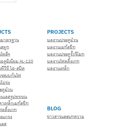
UCTS
PROJECTS
วนมาตรฐาน
ผลงานประตูม้วน
นสมูท
ผลงานเมทัลชีท
นโพลีฯ
ผลงานประตูรั้วรีโมท
นอลูมิเนียม AL-120
ผลงานโฟลดิ้งเกท
พีวีซี ไฮ-สปีด
ผลงานเหล็ก
นระบบกันไฟ
นโปร่ง
ะตูม้วน
เตนเลสรูปพรรณ
คาเหล็กเมทัลชีท
BLOG
โฟลดิ้งเกท
ข่าวสารและบทความ
ตะแกรง
เลส