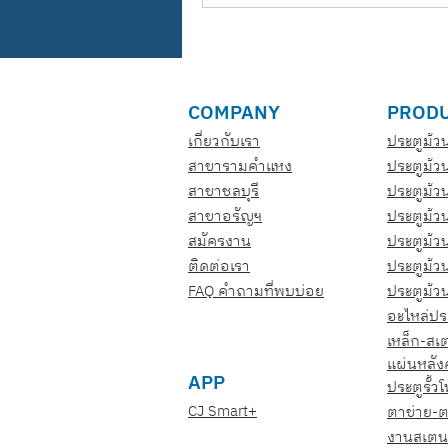
COMPANY
PROD
เกี่ยวกับเรา
ประตูม้
สาขารามคำแหง
ประตูม้ว
สาขาชลบุรี
ประตูม้ว
สาขาอรัญฯ
ประตูม้ว
สมัครงาน
ประตูม้วน
ติดต่อเรา
ประตูม้ว
FAQ คำถามที่พบบ่อย
ประตูม้ว
อะไหล่ปร
เหล็ก-ส
แผ่นหลัง
APP
ประตูรั้ว
CJ Smart+
ตาข่าย-
งานสเตน