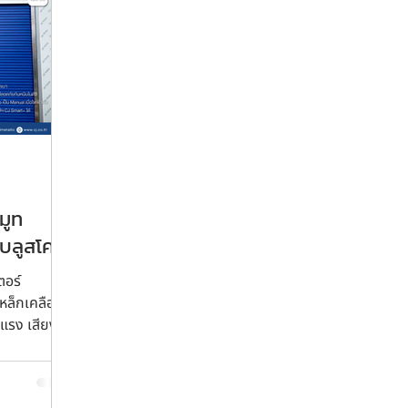
มูท
ีบลูสโคป
ะบบ
ตอร์
ทบุรี
หล็กเคลือบสี
งแรง เสียง
ณ