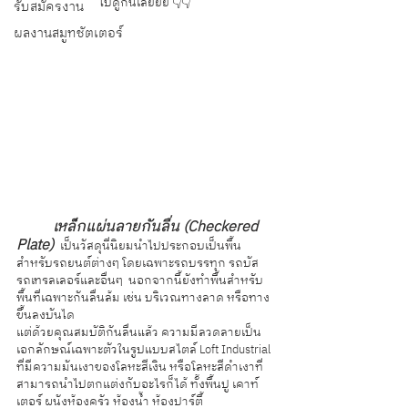
ไปดูกันเล้ยยย 👇👇 
รับสมัครงาน
ผลงานสมูทชัตเตอร์
เหล็กแผ่นลายกันลื่น (Checkered 
Plate)
 เป็นวัสดุนี่นิยมนำไปประกอบเป็นพื้น
สำหรับรถยนต์ต่างๆ โดยเฉพาะรถบรรทุก รถบัส 
รถเทรลเลอร์และอื่นๆ  นอกจากนี้ยังทำพื้นสำหรับ
พื้นที่เฉพาะกันลื่นล้ม เช่น บริเวณทางลาด หรือทาง
ขึ้นลงบันได 
แต่ด้วยคุณสมบัติกันลื่นแล้ว ความมีลวดลายเป็น
เอกลักษณ์เฉพาะตัวในรูปแบบสไตล์ Loft Industrial 
ที่มีความมันเงาของโลหะสีเงิน หรือโลหะสีดำเงาที่
สามารถนำไปตกแต่งกับอะไรก็ได้ ทั้งพื้นปู เคาท์
เตอร์ ผนังห้องครัว ห้องน้ำ ห้องปาร์ตี้