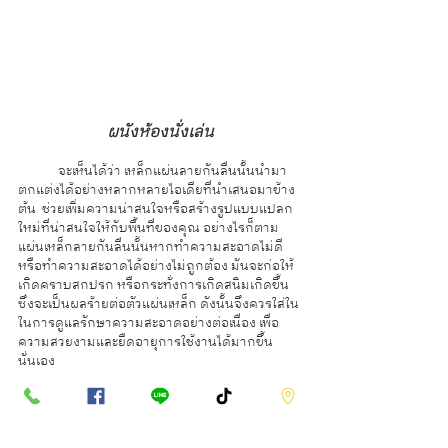
ผนังห้องนั่งเล่น
	จะเห็นได้ว่า เหล็กแผ่นลายกันลื่นนั้นนำมา
ตกแต่งได้อย่างหลากหลายไอเดียที่นำเสนอมาข้าง
ต้น  ช่วยเพิ่มความน่าสนใจหรือสร้างรูปแบบแปลก
ใหม่ที่น่าสนใจให้กับพื้นที่ของคุณ อย่างไรก็ตาม 
แผ่นเหล็กลายกันลื่นนั้นหากทำความสะอาดไม่ดี
หรือทำความสะอาดได้อย่างไม่ถูกต้อง มันจะก่อให้
เกิดคราบสกปรก หรือกระทั่งการเกิดสนิมเกิดขึ้น 
ซึ่งจะเป็นผลร้ายต่อตัวแผ่นเหล็ก ดังนั้นจึงควรใส่ใน
ในการดูแลรักษาความสะอาดอย่างต่อเนื่อง เพื่อ
ความสวยงามและยืดอายุการใช้งานได้มากขึ้น
นั่นเอง
ซีเจ เมทัลลิค
 เรามีผลิตภัณฑ์เหล็กแผ่นลาย
กันลื่น เหล็กกล่อง เหล็กเส้น เหล็กท่อและเหล็กรูปพร
รณอื่นๆ อีกมากมายมาจัดจำหน่าย ซึ่งนำเข้าเหล็ก