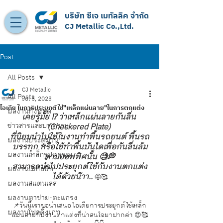
บริษัท ซีเจ เมทัลลิค จำกัด
CJ Metallic Co.,Ltd.
Post
All Posts
CJ Metallic
All Posts
Jul 5, 2023
ไอเดีย ในการประยุกต์ใช้"เหล็กแผ่นลาย"ในการตกแต่ง
ผลงานทั้งหมด
เคยรู้มั้ย ⁉️ ว่าเหล็กแผ่นลายกันลื่น 
ข่าวสารและบทความ
(Checkered Plate) 
ที่นิยมนำไปใช้ในงานทำพื้นรถยนต์ พื้นรถ
ผลงานประตูม้วน
บรรทุก หรือใช้ทำพื้นบันไดเพื่อกันลื่นล้ม
ผลงานเหล็กรูปพรรณ
ตามออฟฟิศนั้น 🧐💭
สามารถนำไปประยุกต์ใช้กับงานตกแต่ง
ผลงานเมทัลชีท
ได้ด้วยน๊าา.. 
🤩🥰
ผลงานสแตนเลส
ผลงานตาข่าย-ตะแกรง
📌วันนี้เราขอนำเสนอ ไอเดียการประยุกต์ใช้เหล็ก
ผลงานโฟลดิ้งเกท
แผ่นลายกับงานตกแต่งที่น่าสนใจมาฝากค่า 😍🥰