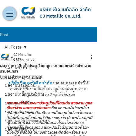
บริษัท ซีเจ เมทัลลิค จำกัด
CJ Metallic Co.,Ltd.
Post
All Posts
CJ Metallic
All Posts
Apr 19, 2022
ผลงานการติดตั้งประตูม้วนสมูท ระบบมอเตอร์ หน่วยงาน
ผลงานทั้งหมด
รามอินทรา
ข่าวสารและบทความ
Updated:
May 6, 2022
บริษัท ซีเจ เมทัลลิค จำกัด 
ขอขอบคุณลูกค้าที่ไว้
ผลงานประตูม้วน
วางใจให้ทีมงาน ติดตั้งประตูม้วนรุ่นสมูท ระบบ
ผลงานเหล็กรูปพรรณ
มอเตอร์ จำนวน 2 ชุดด้วยนะคะ
ผลงานเมทัลชีท
หากคุณกำลังมองหาประตูม้วนที่โดดเด่น สวยงาม ดูแล
รักษาง่าย และราคาย่อมเยา
ซีเจ ขอแนะนำประตูม้วน
ผลงานสแตนเลส
รุ่นสมูท ใบประตูเคลือบสีจากเหล็กบลูสโคป หลากหลาย
สีสันเพื่อตอบโจยท์ลูกค้าที่หลากหลาย ประตูม้วนสมูทมี
ผลงานตาข่าย-ตะแกรง
คุณสมบัติการทำงานที่ไม่เป็นรองใคร ทั้งระบบการ
ทำงานที่ไร้เสียงรบกวน เปิด-ปิดเร็วด้วยมอเตอร์ CJ-
ผลงานโฟลดิ้งเกท
G5000 พร้อมระบบ Soft Close ติดตั้งพร้อมระบบ