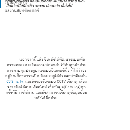
เซฟตี้เซ็นเซอร์ และระบบออโต้-แมนนวลสวิตซ์ เปิด-
รับสมัครงาน
ปิดได้แม้ไม่มีไฟฟ้า สะดวก ปลอดภัย มั่นใจได้ 
ผลงานสมูทชัตเตอร์
	นอกจากนี้แล้ว ซีเจ ยังได้พัฒนาระบบเพื่อ
ความสะดวก เสริมความปลอดภับให้กับลูกค้าด้วย
การควบคุมประตูผ่านระบบอินเตอร์เน็ต ที่ไม่ว่าจะ
อยู่ไหนก็สามารถเปิด-ปิดประตูได้ด้วยแอปพลิเคชั่น 
CJ Smart+
  และยังรองรับระบบ CCTV เรียกดูกล้อง
วงจรปิดได้แบบเรียลไทม์ เก็บข้อมูล(Data Log)ทุก
ครั้งที่มีการใช้งาน และยังสามารถเรียกดูข้อมูลย้อน
หลังได้อีกด้วย 