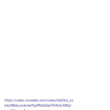
https://video.wixstatic.com/video/6603cc_cc
64c0866cc64c4e91a9fb602eb769b5/480p/