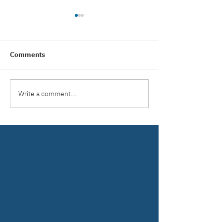
Comments
Write a comment...
เหล็กสร้างบ้านมีกี่ประเภท?
เจาะรหัสลับบนเนื้อ
คู่มือเลือกเหล็กให้บ้านแข็ง
อ่านค่าสัญลักษณ์ใ
แรงและปลอดภัย
หมดปัญหาโดนย้