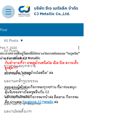
บริษัท ซีเจ เมทัลลิค จำกัด
CJ Metallic Co.,Ltd.
Post
All Posts
Feb 7, 2020
All Posts
ประกาศรายชื่อผู้โชคดีได้รับรางวัลจากกิจกรรม "ตรุษจีน"
ผ่าน Facebook CJ Metallic
ผลงานทั้งหมด
กับคำถามที่ว่า ประตูม้วนชนิดใด เปิด-ปิด ความเร็ว
ข่าวสารและบทความ
สูงสุด???
คำตอบคือ "ประตูม้วนไฮสปีด" ค่ะ
ผลงานประตูม้วน
ผลงานเหล็กรูปพรรณ
ขอบคุณผู้เข้าร่วมกิจกรรมทุกๆท่าน ที่มาร่วมสนุก
ผลงานเมทัลชีท
ลุ้นรับของรางวัลตรุษจีนกับ CJ
ผลงานสแตนเลส
แล้วพบกันใหม่ในกิจกรรมหน้าค่ะ ติดตาม กิจกรรม
ดีๆ ผ่านเพจ 
Facebook CJ Metallic
 ค่ะ 
ผลงานตาข่าย-ตะแกรง
ผลงานโฟลดิ้งเกท