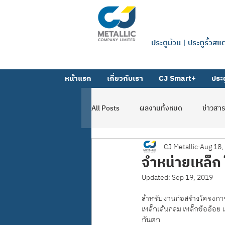
บริษัท ซีเจ 
ประตูม้วน | ประตูรั้วส
หน้าแรก
เกี่ยวกับเรา
CJ Smart+
ประต
All Posts
ผลงานทั้งหมด
ข่าวสา
CJ Metallic
Aug 18,
ผลงานตาข่าย-ตะแกรง
ผลงานโฟ
จำหน่ายเหล็ก
Updated:
Sep 19, 2019
สำหรับงานก่อสร้างโครงการท
เหล็กเส้นกลม เหล็กข้ออ้อย เ
กันตก