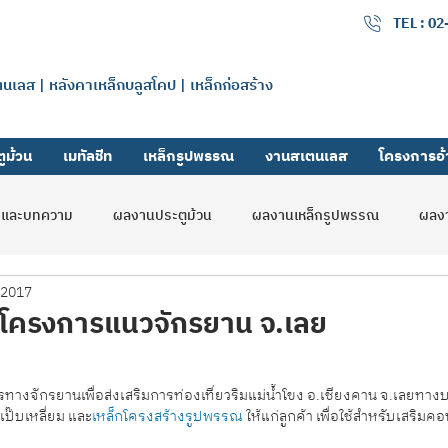
เมทัลลิค จำกัด
TEL : 0
แตนเลส | หลังคาเหล็กบลูสโคป | เหล็กก่อสร้าง
ูม้วน
เมทัลชีท
เหล็กรูปพรรณ
งานสเตนเลส
โครงการอ้
รและบทความ
ผลงานประตูม้วน
ผลงานเหล็กรูปพรรณ
ผลงา
 2017
ลดิ้งเกท
รับสมัครงาน
ผลงานสมูทชัตเตอร์
 โครงการแนวจักรยาน จ.เลย
างจักรยานเพื่อส่งเสริมการท่องเที่ยวริมแม่น้ำโขง อ.เชียงคาน จ.เลยทางบ
เป๊บเหลี่ยม และ
เหล็กโครงสร้างรูปพรรณ
 ให้แก่ลูกค้า เพื่อใช้สำหรับเสริม